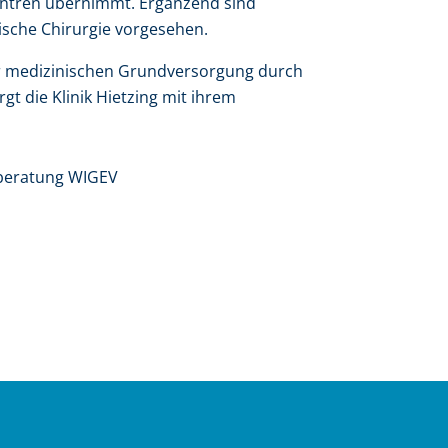
zentren übernimmt. Ergänzend sind
ische Chirurgie vorgesehen.
der medizinischen Grundversorgung durch
t die Klinik Hietzing mit ihrem
sberatung WIGEV