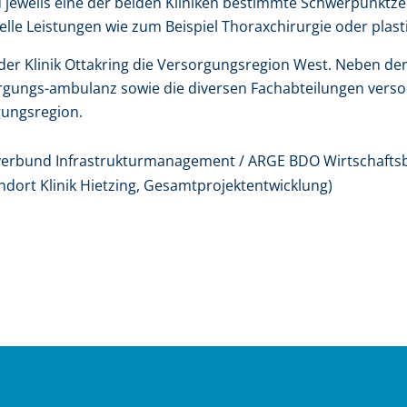
d jeweils eine der beiden Kliniken bestimmte Schwerpunkt
lle Leistungen wie zum Beispiel Thoraxchirurgie oder plast
t der Klinik Ottakring die Versorgungsregion West. Neben 
rgungs-ambulanz sowie die diversen Fachabteilungen versorg
ungsregion.
verbund Infrastrukturmanagement / ARGE BDO Wirtschaft
ndort Klinik Hietzing, Gesamtprojektentwicklung)