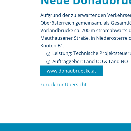
Neue Donaubrü
Aufgrund der zu erwartenden Verkehrsen
Oberösterreich gemeinsam, als Gesamtl
Vorlandbrücke ca. 700 m stromabwärts d
Mauthausener Straße, in Niederösterrei
Knoten B1.
Leistung: Technische Projektsteue
Auftraggeber: Land OÖ & Land NÖ
www.donaubruecke.at
zurück zur Übersicht